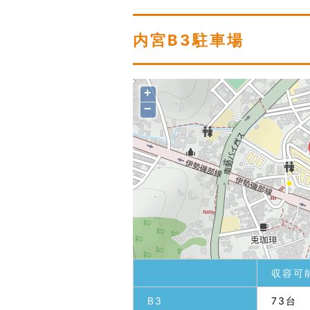
内宮B3駐車場
+
−
収容可
B3
73台