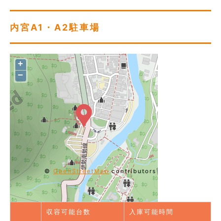
内宮A1・A2駐車場
+
−
©
OpenStreetMap
contributors
収容可能台数
入庫可能時間