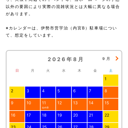
以外の要因により実際の混雑状況とは大幅に異なる場合
があります。
※カレンダーは、伊勢市営宇治（内宮B）駐車場につい
て、想定をしています。
2026年8月
9月
日
月
火
水
木
金
土
1
2
3
4
5
6
7
8
9
10
11
12
13
14
15
山の日
16
17
18
19
20
21
22
23
24
25
26
27
28
29